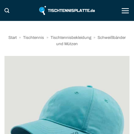
Zum
Inhalt
springen
Start
»
Tischtennis
»
Tischtennisbekleidung
»
Schweißbänder
und Mützen