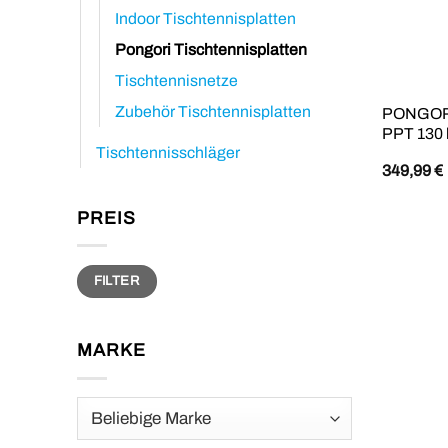
Indoor Tischtennisplatten
Pongori Tischtennisplatten
Tischtennisnetze
Zubehör Tischtennisplatten
PONGORI 
PPT 130 
Tischtennisschläger
349,99
€
PREIS
Min.
Max.
FILTER
Preis
Preis
MARKE