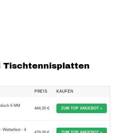
i Tischtennisplatten
PREIS
KAUFEN
istisch 6 MM
444,00 €
ZUM TOP ANGEBOT »
 Wetterfest - 4
479,00 €
ZUM TOP ANGEBOT »