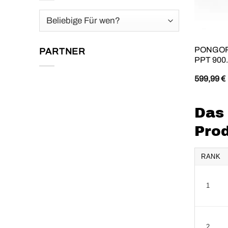
PONGORI 
PARTNER
PPT 900.
599,99
€
Das 
Pro
RANK
1
2