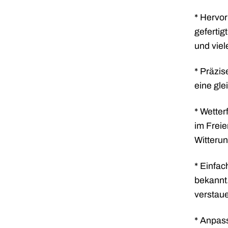
* Hervor
gefertig
und viel
* Präzis
eine gle
* Wetter
im Freie
Witteru
* Einfac
bekannt
verstau
* Anpass