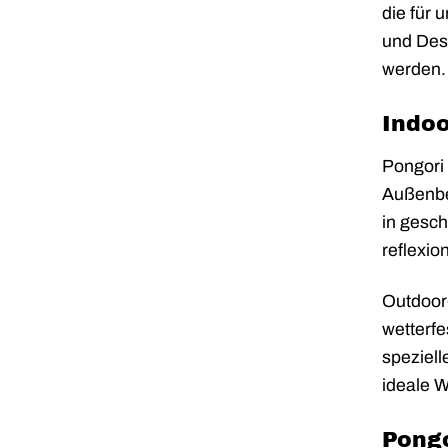
die für 
und Desi
werden.
Indoo
Pongori 
Außenber
in gesc
reflexio
Outdoor-
wetterfe
speziell
ideale W
Pongo