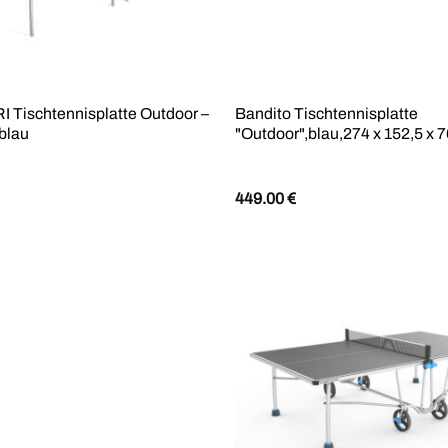
Tischtennisplatte Outdoor –
Bandito Tischtennisplatte
blau
"Outdoor",blau,274 x 152,5 x 
449.00
€