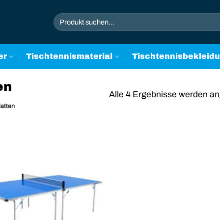
Suchen
nach:
er
Tischtennismaterial
Tischtennisbekleid
en
Alle 4 Ergebnisse werden an
latten