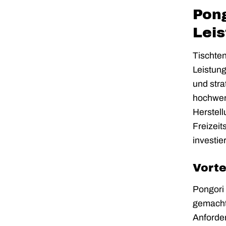
Pong
Lei
Tischten
Leistung
und str
hochwer
Herstell
Freizeit
investie
Vorte
Pongori 
gemacht 
Anforder