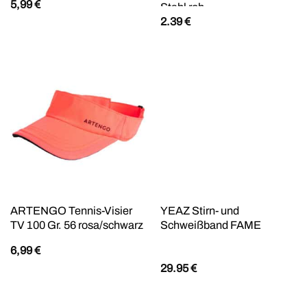
5,99
€
Stahl roh
2.39
€
ARTENGO Tennis-Visier
YEAZ Stirn- und
TV 100 Gr. 56 rosa/schwarz
Schweißband FAME
6,99
€
29.95
€