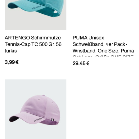
ARTENGO Schirmmütze
PUMA Unisex
Tennis-Cap TC 500 Gr. 56
Schweißband, 4er Pack -
türkis
Wristband, One Size, Puma
Cat Logo, Größe ONE SIZE
3,99
€
29.45
€
in Schwarz Schwarz