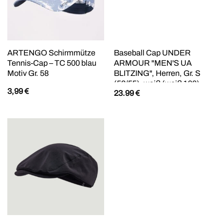
ARTENGO Schirmmütze
Baseball Cap UNDER
Tennis-Cap – TC 500 blau
ARMOUR "MEN'S UA
Motiv Gr. 58
BLITZING", Herren, Gr. S
(53/55), weiß (weiß 100),
3,99
€
23.99
€
Kunstfaser, Caps, mit
HeatGear-Schweißband,
feuchtigkeitsableitend,
leichtes Material