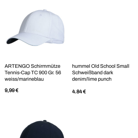
Polyester. Futter Vorderteil:
100% Polyester, unifarben,
Caps
ARTENGO Schirmmütze
hummel Old School Small
Tennis-Cap TC 900 Gr. 56
Schweißband dark
weiss/marineblau
denim/lime punch
9,99
€
4.84
€