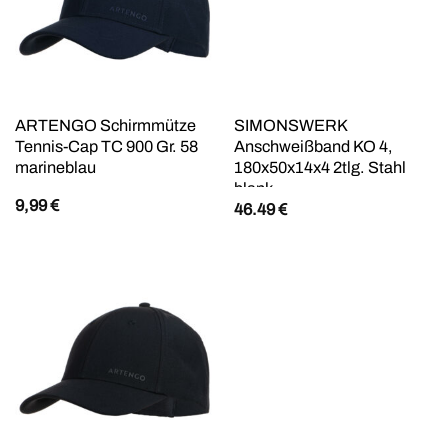
ARTENGO Schirmmütze
SIMONSWERK
Tennis-Cap TC 900 Gr. 58
Anschweißband KO 4,
marineblau
180x50x14x4 2tlg. Stahl
blank
9,99
€
46.49
€