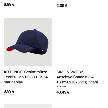
Stahl roh
6,99
€
2.09
€
ARTENGO Schirmmütze
SIMONSWERK
Tennis-Cap TC 500 Gr. 54
Anschweißband KO 4,
marineblau
160x50x16x5 2tlg. Stahl
blank
6,99
€
46.49
€