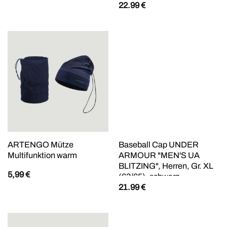
22.99
€
Kunstfaser, Caps, mit
HeatGear-Schweißband,
feuchtigkeitsableitend,
leichtes Material
ARTENGO Mütze
Baseball Cap UNDER
Multifunktion warm
ARMOUR "MEN'S UA
BLITZING", Herren, Gr. XL
5,99
€
(63/65), schwarz,
21.99
€
Kunstfaser, Caps, mit
HeatGear-Schweißband,
feuchtigkeitsableitend,
leichtes Material