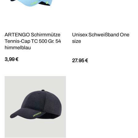
ARTENGO Schirmmütze
Unisex Schweißband One
Tennis-Cap TC 500 Gr. 54
size
himmelblau
3,99
€
27.95
€