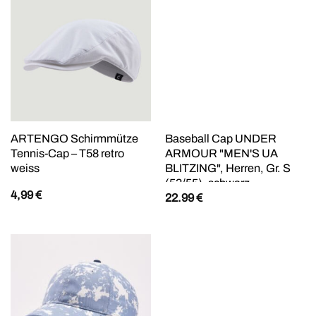
ARTENGO Schirmmütze
Baseball Cap UNDER
Tennis-Cap – T58 retro
ARMOUR "MEN'S UA
weiss
BLITZING", Herren, Gr. S
(53/55), schwarz,
4,99
€
22.99
€
Kunstfaser, Caps, mit
HeatGear-Schweißband,
feuchtigkeitsableitend,
leichtes Material