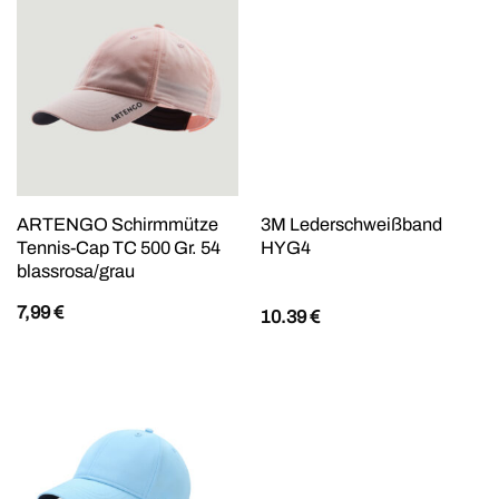
ARTENGO Schirmmütze
3M Lederschweißband
Tennis-Cap TC 500 Gr. 54
HYG4
blassrosa/grau
7,99
€
10.39
€