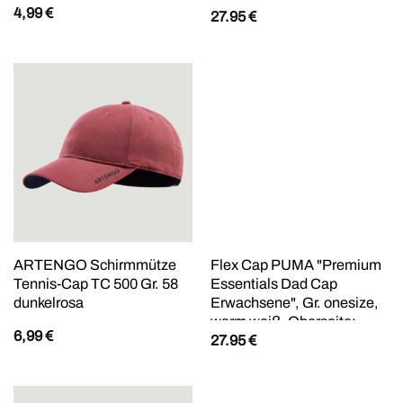
4,99
€
27.95
€
ARTENGO Schirmmütze
Flex Cap PUMA "Premium
Tennis-Cap TC 500 Gr. 58
Essentials Dad Cap
dunkelrosa
Erwachsene", Gr. onesize,
warm weiß, Oberseite:
6,99
€
27.95
€
100% Baumwolle. Unteres
Visier: 100% Baumwolle.
Schweißband: 100%
Polyester, unifarben, Caps