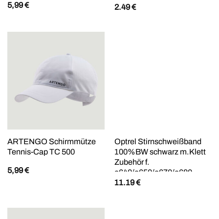
5,99
€
2.49
€
ARTENGO Schirmmütze
Optrel Stirnschweißband
Tennis-Cap TC 500
100%BW schwarz m.Klett
Zubehör f.
5,99
€
e640/e650/e670/e680
11.19
€