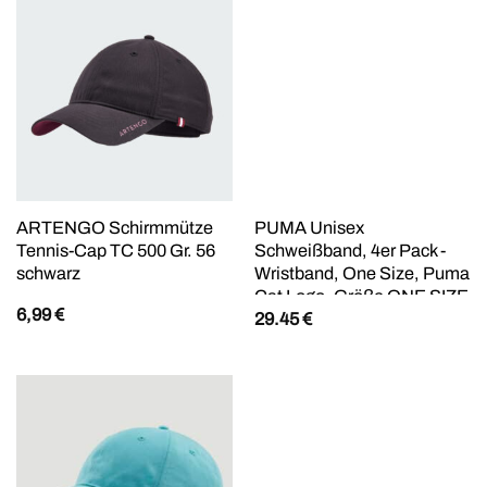
ARTENGO Schirmmütze
PUMA Unisex
Tennis-Cap TC 500 Gr. 56
Schweißband, 4er Pack -
schwarz
Wristband, One Size, Puma
Cat Logo, Größe ONE SIZE
6,99
€
29.45
€
in Schwarz/Weiß
Schwarz/Weiß