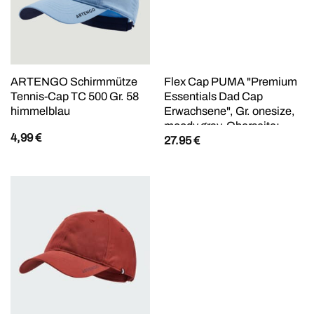
ARTENGO Schirmmütze
Flex Cap PUMA "Premium
Tennis-Cap TC 500 Gr. 58
Essentials Dad Cap
himmelblau
Erwachsene", Gr. onesize,
moody gray, Oberseite:
4,99
€
27.95
€
100% Baumwolle. Unteres
Visier: 100% Baumwolle.
Schweißband: 100%
Polyester, unifarben, Caps