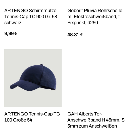
ARTENGO Schirmmütze
Geberit Pluvia Rohrschelle
Tennis-Cap TC 900 Gr. 58
m. Elektroschweißband, f.
schwarz
Fixpunkt, d250
9,99
€
48.31
€
ARTENGO Tennis-Cap TC
GAH Alberts Tor-
100 Größe 54
Anschweißband H 45mm, S
5mm zum Anschweißen