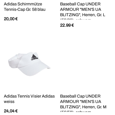
Adidas Schirmmütze
Baseball Cap UNDER
Tennis-Cap Gr. 58 blau
ARMOUR "MEN'S UA
BLITZING", Herren, Gr. L
20,00
€
(59/62), schwarz,
22.99
€
Kunstfaser, Caps, mit
HeatGear-Schweißband,
feuchtigkeitsableitend,
leichtes Material
Adidas Tennis Visier Adidas
Baseball Cap UNDER
weiss
ARMOUR "MEN'S UA
BLITZING", Herren, Gr. M
24,04
€
(56/58), schwarz,