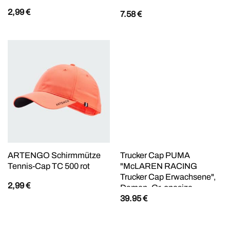
2,99
€
7.58
€
ARTENGO Schirmmütze
Trucker Cap PUMA
Tennis-Cap TC 500 rot
"McLAREN RACING
Trucker Cap Erwachsene",
2,99
€
Damen, Gr. onesize,
39.95
€
schwarz, Oberseite,
Hinterer Einsatz, Unteres
Visier, Schweißband: 100%