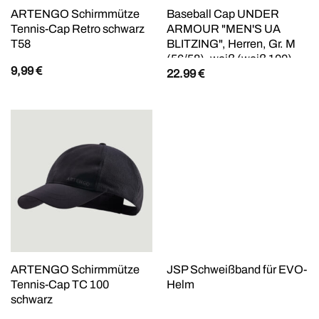
ARTENGO Schirmmütze
Baseball Cap UNDER
Tennis-Cap Retro schwarz
ARMOUR "MEN'S UA
T58
BLITZING", Herren, Gr. M
(56/58), weiß (weiß 100),
9,99
€
22.99
€
Kunstfaser, Caps, mit
HeatGear-Schweißband,
feuchtigkeitsableitend,
leichtes Material
ARTENGO Schirmmütze
JSP Schweißband für EVO-
Tennis-Cap TC 100
Helm
schwarz