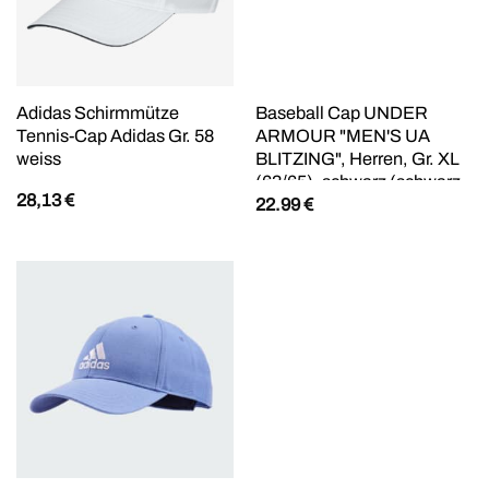
Adidas Schirmmütze
Baseball Cap UNDER
Tennis-Cap Adidas Gr. 58
ARMOUR "MEN'S UA
weiss
BLITZING", Herren, Gr. XL
(63/65), schwarz (schwarz
28,13
€
22.99
€
001), Kunstfaser, Caps, mit
HeatGear-Schweißband,
feuchtigkeitsableitend,
leichtes Material