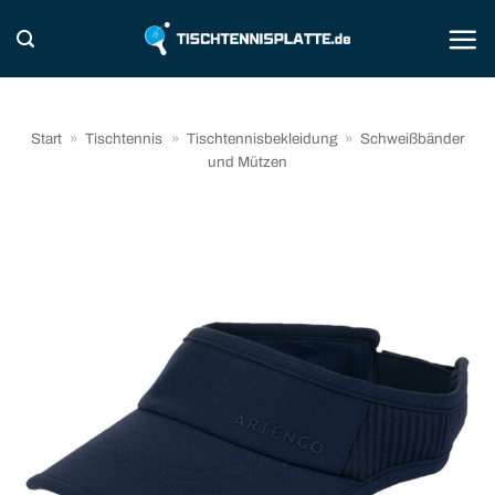
Zum
Inhalt
springen
Start
»
Tischtennis
»
Tischtennisbekleidung
»
Schweißbänder
und Mützen