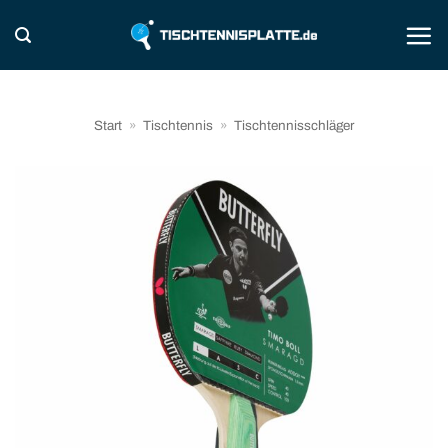
Zum
Inhalt
springen
Start
»
Tischtennis
»
Tischtennisschläger