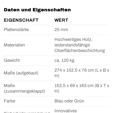
Daten und Eigenschaften
EIGENSCHAFT
WERT
Plattenstärke
25 mm
Hochwertiges Holz,
Materialien
widerstandsfähige
Oberflächenbeschichtung
Gewicht
ca. 120 kg
274 x 152,5 x 76 cm (L x B x
Maße (aufgebaut)
H)
Maße
152,5 x 69 x 163 cm (B x T x
(zusammengeklappt)
H)
Farbe
Blau oder Grün
Innovatives