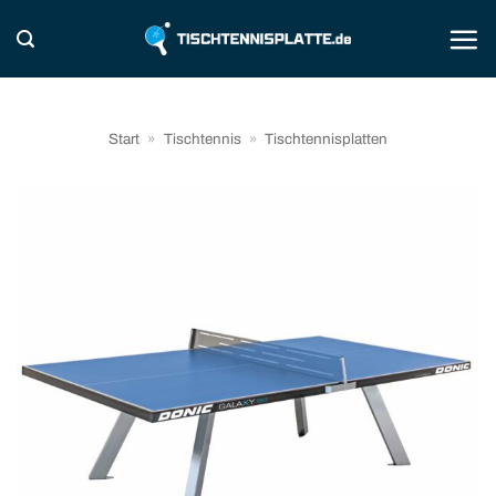
Zum
Inhalt
springen
Start
»
Tischtennis
»
Tischtennisplatten