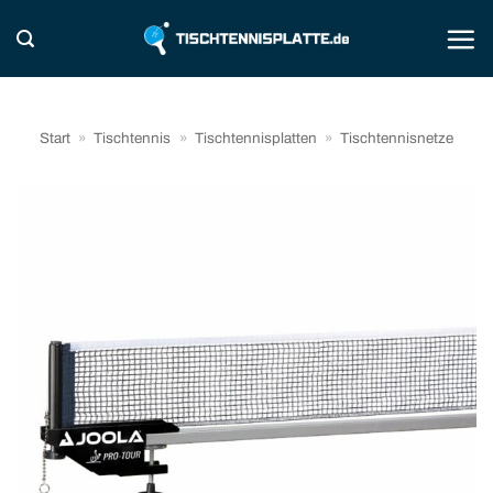
Zum
Inhalt
springen
Start
»
Tischtennis
»
Tischtennisplatten
»
Tischtennisnetze