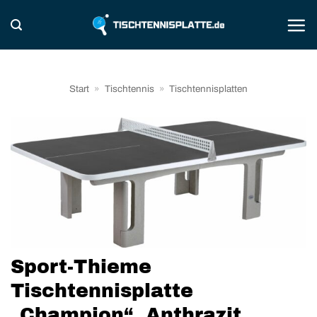
Zum
Inhalt
springen
Start
»
Tischtennis
»
Tischtennisplatten
Sport-Thieme
Tischtennisplatte
„Champion“, Anthrazit