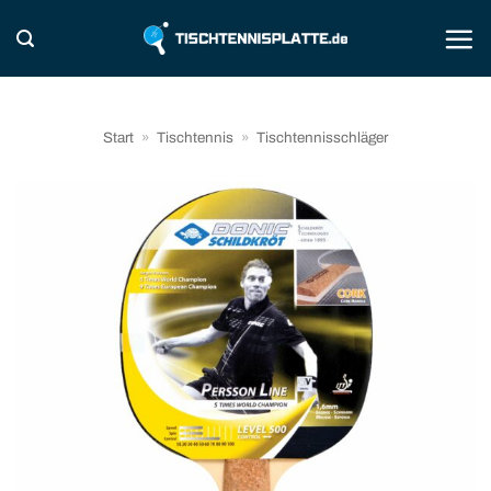
Zum
Inhalt
springen
Start
»
Tischtennis
»
Tischtennisschläger