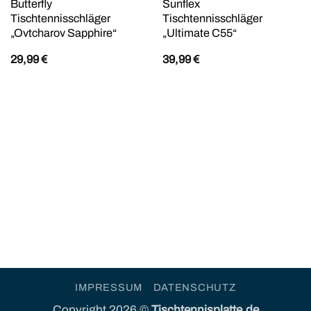
Butterfly
Sunflex
Tischtennisschläger
Tischtennisschläger
„Ovtcharov Sapphire“
„Ultimate C55“
29,99
€
39,99
€
IMPRESSUM
DATENSCHUTZ
Copyright 2026 ©
Tischtennisplatte.de