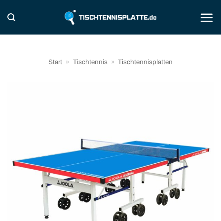
Zum
Inhalt
springen
Start
»
Tischtennis
»
Tischtennisplatten