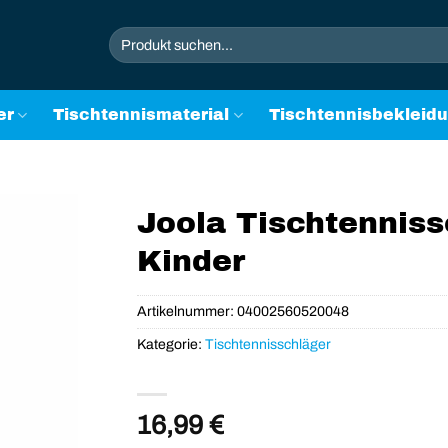
Suchen
nach:
er
Tischtennismaterial
Tischtennisbekleid
Joola Tischtenniss
Kinder
Artikelnummer:
04002560520048
Kategorie:
Tischtennisschläger
16,99
€