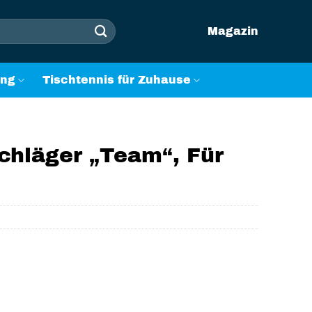
Magazin
ung
Tischtennis für Zuhause
chläger „Team“, Für