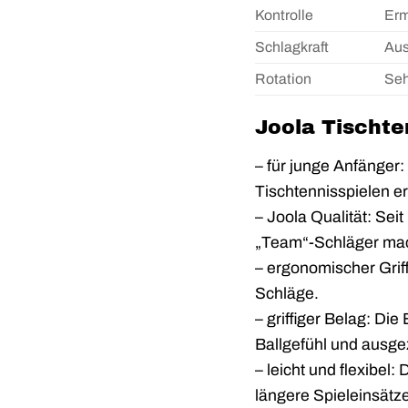
Kontrolle
Erm
Schlagkraft
Aus
Rotation
Seh
Joola Tischte
– für junge Anfänger:
Tischtennisspielen e
– Joola Qualität: Sei
„Team“-Schläger ma
– ergonomischer Griff:
Schläge.
– griffiger Belag: Di
Ballgefühl und ausge
– leicht und flexibel:
längere Spieleinsät