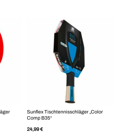
läger
Sunflex Tischtennisschläger „Color
Sunflex
Comp B35“
Comp B2
24,99
€
14,99
€