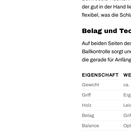
der gut in der Hand li
flexibel, was die Sc
Belag und Te
Auf beiden Seiten des
Ballkontrolle sorgt u
die gerade für Anfän
EIGENSCHAFT
WE
Gewicht
ca.
Griff
Erg
Holz
Lei
Belag
Gri
Balance
Opt