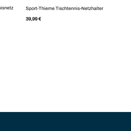
nisnetz
Sport-T
Sport-Thieme Tischtennis-Netzhalter
„Alumin
39,99
€
329,00