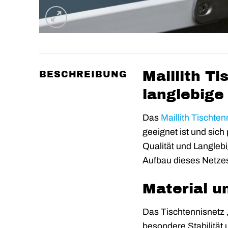
Maillith T
BESCHREIBUNG
langlebige
Das
Maillith
Tischten
geeignet ist und sich
Qualität und Langleb
Aufbau dieses Netzes 
Material u
Das Tischtennisnetz 
besondere Stabilität 