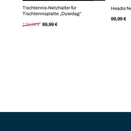
Tischtennis-Netzhalter für
Headis Ne
Tischtennisplatte „Dywidag“
99,99
€
Ursprünglicher
Aktueller
119,99
€
89,99
€
Preis
Preis
war:
ist:
119,99 €
89,99 €.