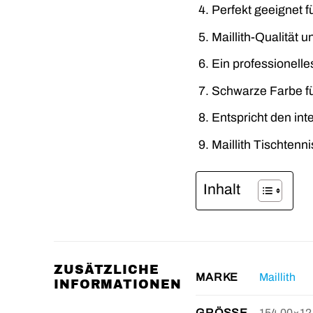
Perfekt geeignet f
Maillith-Qualität 
Ein professionelle
Schwarze Farbe fü
Entspricht den int
Maillith Tischtenni
Inhalt
ZUSÄTZLICHE
Maillith
MARKE
INFORMATIONEN
154.00×12
GRÖSSE