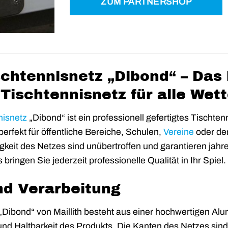
ZUM PARTNERSHOP
ischtennisnetz „Dibond“ – Da
 Tischtennisnetz für alle We
nisnetz
„Dibond“ ist ein professionell gefertigtes Tischte
 perfekt für öffentliche Bereiche, Schulen,
Vereine
oder den
igkeit des Netzes sind unübertroffen und garantieren jah
bringen Sie jederzeit professionelle Qualität in Ihr Spiel.
nd Verarbeitung
„Dibond“ von Maillith besteht aus einer hochwertigen Alu
und Haltbarkeit des Produkts. Die Kanten des Netzes sind