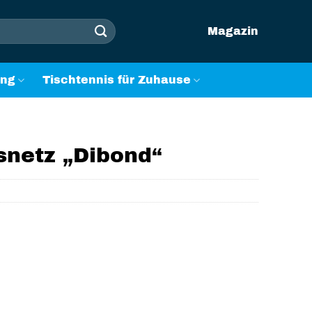
Magazin
ung
Tischtennis für Zuhause
isnetz „Dibond“