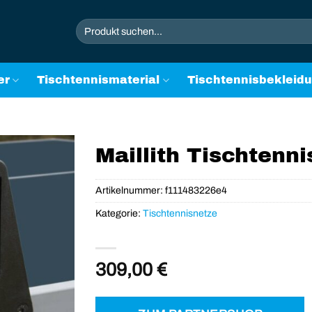
Suchen
nach:
er
Tischtennismaterial
Tischtennisbekleid
Maillith Tischtenn
Artikelnummer:
f111483226e4
Kategorie:
Tischtennisnetze
309,00
€