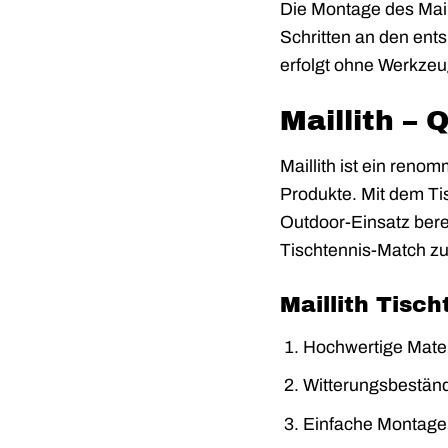
Die Montage des Maill
Schritten an den ent
erfolgt ohne Werkzeu
Maillith – 
Maillith ist ein reno
Produkte. Mit dem Ti
Outdoor-Einsatz berei
Tischtennis-Match zu
Maillith Tisc
Hochwertige Materi
Witterungsbeständ
Einfache Montage