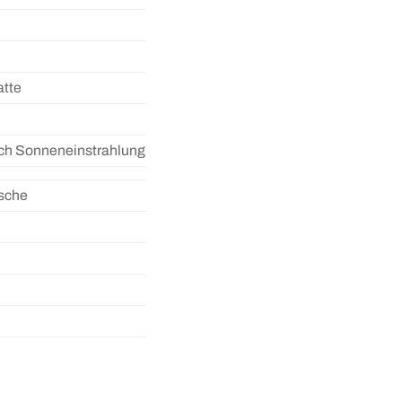
atte
rch Sonneneinstrahlung
ische