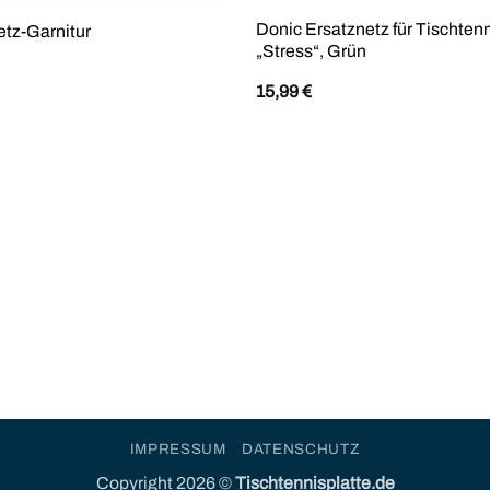
Donic Ersatznetz für Tischten
tz-Garnitur
„Stress“, Grün
15,99
€
IMPRESSUM
DATENSCHUTZ
Copyright 2026 ©
Tischtennisplatte.de