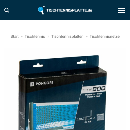
Zum
Inhalt
springen
Start
»
Tischtennis
»
Tischtennisplatten
»
Tischtennisnetze