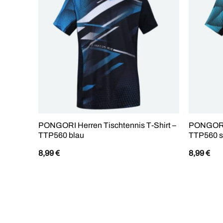
PONGORI Herren Tischtennis T-Shirt –
PONGORI 
TTP560 blau
TTP560 s
8,99
€
8,99
€