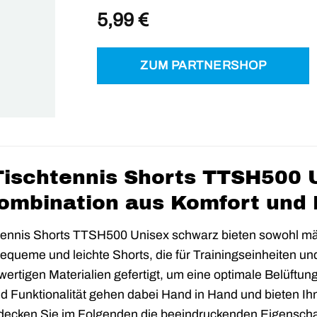
5,99
€
ZUM PARTNERSHOP
ischtennis Shorts TTSH500 U
ombination aus Komfort und 
ennis Shorts TTSH500 Unisex schwarz bieten sowohl män
bequeme und leichte Shorts, die für Trainingseinheiten u
ertigen Materialien gefertigt, um eine optimale Belüftun
nd Funktionalität gehen dabei Hand in Hand und bieten Ih
ntdecken Sie im Folgenden die beeindruckenden Eigensc