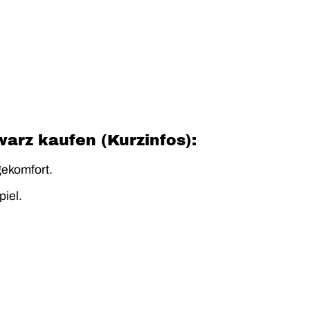
rz kaufen (Kurzinfos):
gekomfort.
iel.