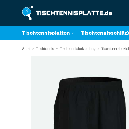
Zum
Inhalt
springen
Tischtennisplatten
Tischtennisschläg
Start
»
Tischtennis
»
Tischtennisbekleidung
»
Tischtennisbekle