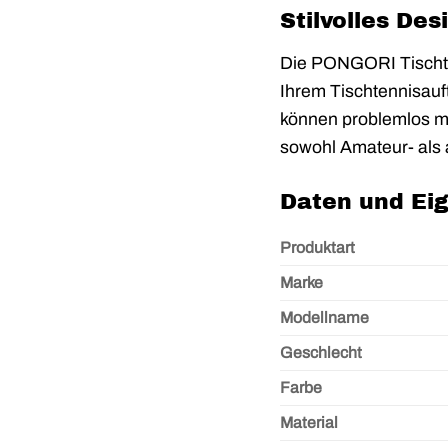
Stilvolles Des
Die PONGORI Tischte
Ihrem Tischtennisauft
können problemlos mi
sowohl Amateur- als a
Daten und Ei
Produktart
Marke
Modellname
Geschlecht
Farbe
Material