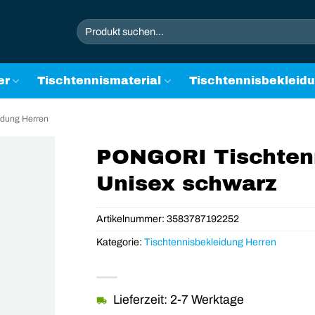
Suchen
nach:
er
Tischtennismaterial
Tischtennisbekleid
idung Herren
PONGORI Tischten
Unisex schwarz
Artikelnummer:
3583787192252
Kategorie:
Tischtennisbekleidung Herren
Lieferzeit: 2-7 Werktage