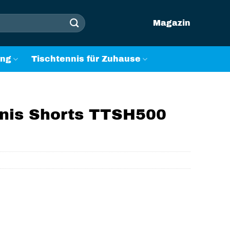
Magazin
ung
Tischtennis für Zuhause
nis Shorts TTSH500