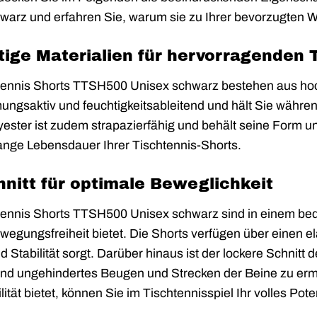
rz und erfahren Sie, warum sie zu Ihrer bevorzugten Wah
ige Materialien für hervorragenden
nnis Shorts TTSH500 Unisex schwarz bestehen aus hoch
atmungsaktiv und feuchtigkeitsableitend und hält Sie währ
lyester ist zudem strapazierfähig und behält seine Form
lange Lebensdauer Ihrer Tischtennis-Shorts.
itt für optimale Beweglichkeit
nnis Shorts TTSH500 Unisex schwarz sind in einem beq
egungsfreiheit bietet. Die Shorts verfügen über einen el
 Stabilität sorgt. Darüber hinaus ist der lockere Schnitt d
 ungehindertes Beugen und Strecken der Beine zu ermögl
ität bietet, können Sie im Tischtennisspiel Ihr volles Pote