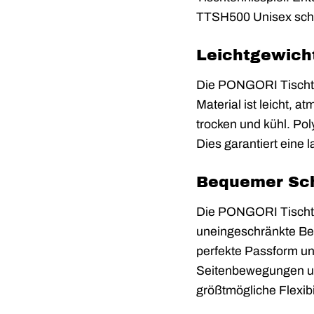
TTSH500 Unisex schwa
Leichtgewicht
Die PONGORI Tischte
Material ist leicht, 
trocken und kühl. Po
Dies garantiert eine 
Bequemer Schn
Die PONGORI Tischte
uneingeschränkte Bew
perfekte Passform und
Seitenbewegungen und
größtmögliche Flexibil